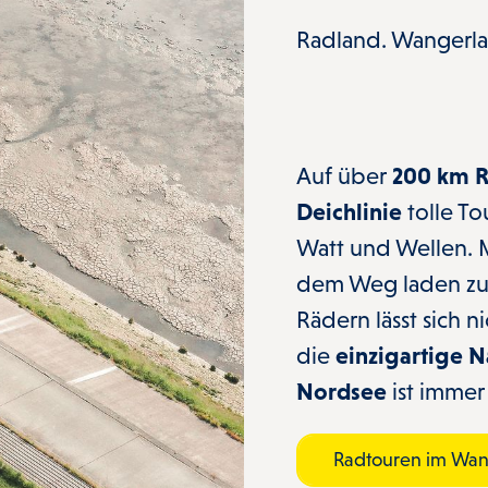
Radland. Wangerla
Auf über
200 km 
Deichlinie
tolle T
Watt und Wellen. 
dem Weg laden zum
Rädern lässt sich 
die
einzigartige N
Nordsee
ist immer 
Radtouren im Wan