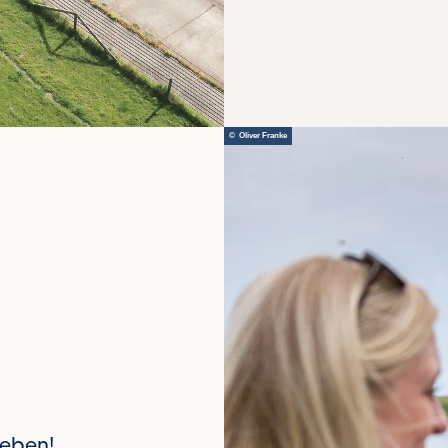
© Oliver Franke
rleben!