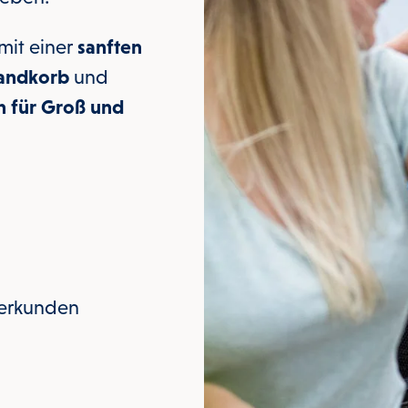
 mit einer
sanften
randkorb
und
n für Groß und
 erkunden