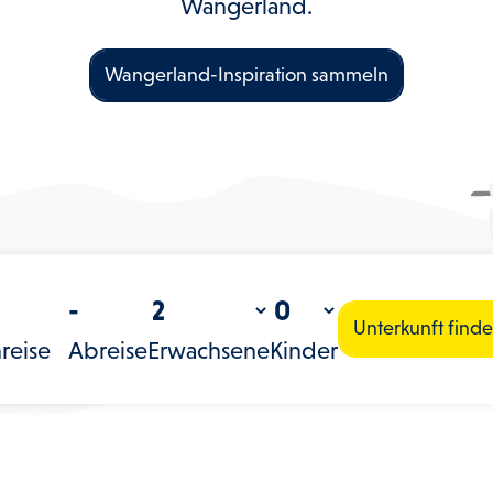
Wangerland.
Wangerland-Inspiration sammeln
-
-
Unterkunft find
reise
Abreise
Erwachsene
Kinder