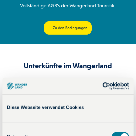
Vollständige AGB's der Wangerland Touristik
Zu den Bedingungen
Unterkünfte im Wangerland
Jetzt Nordseemomente buchen
Diese Webseite verwendet Cookies
-
-
Anreise
Abreise
E
Erwachsene