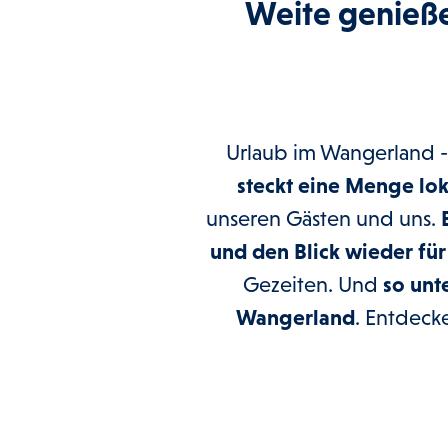
Weite genieße
Urlaub im Wangerland - 
steckt eine Menge lok
unseren Gästen und uns.
und den Blick wieder für
Gezeiten. Und
so unt
Wangerland
. Entdeck