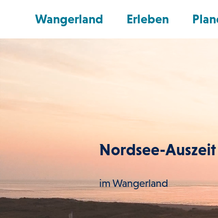
Z
© Thomas Paschen
nd Shop
Wangerland
Erleben
Plan
u
m
I
n
h
a
l
t
Nordsee-Auszeit
im Wangerland