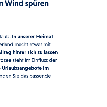
en Wind spüren
rlaub.
In unserer Heimat
erland macht etwas mit
lltag hinter sich zu lassen
dsee steht im Einfluss der
re Urlaubsangebote im
finden Sie das passende