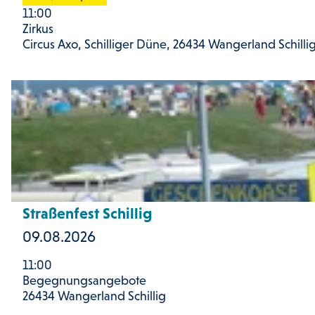
i
h
11:00
t
T
Zirkus
Circus Axo, Schilliger Düne, 26434 Wangerland Schilli
e
e
'
n
D
F
n
e
a
i
t
m
s
a
i
M
i
l
e
l
i
Straßenfest Schillig
i
s
e
09.08.2026
s
e
n
t
11:00
i
v
Begegnungsangebote
e
26434 Wangerland Schillig
t
o
r