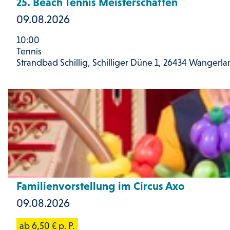
25. Beach Tennis Meisterschaften
s
09.08.2026
e
10:00
i
Tennis
Strandbad Schillig, Schilliger Düne 1, 26434 Wangerland
t
e
D
'
e
2
t
5
a
.
i
B
l
e
Jörg Trittner, JOERG TRITTNER |
Familienvorstellung im Circus Axo
CC-BY-SA
s
a
09.08.2026
e
c
ab 6,50 € p. P.