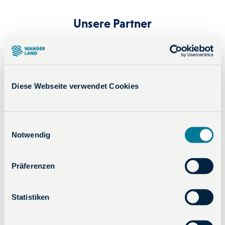
Unsere Partner
Diese Anbieter akzeptieren ihre Gästekarte
Diese Webseite verwendet Cookies
E
Notwendig
i
n
w
Präferenzen
i
l
S
l
Statistiken
k
i
D
i
g