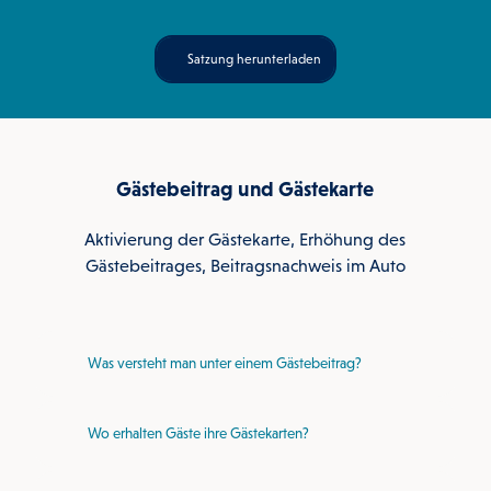
P
a
a
n
g
r
Satzung herunterladen
e
k
r
m
e
e
r
Gästebeitrag und Gästekarte
Aktivierung der Gästekarte, Erhöhung des
Gästebeitrages, Beitragsnachweis im Auto
Was versteht man unter einem Gästebeitrag?
Wo erhalten Gäste ihre Gästekarten?