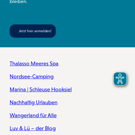
bleiben.
Jetzt hier anmelden!
Thalasso Meeres Spa
Nordsee-Camping
Marina | Schleuse Hooksiel
Nachhaltig Urlauben
Wangerland für Alle
Luv & Lü – der Blog