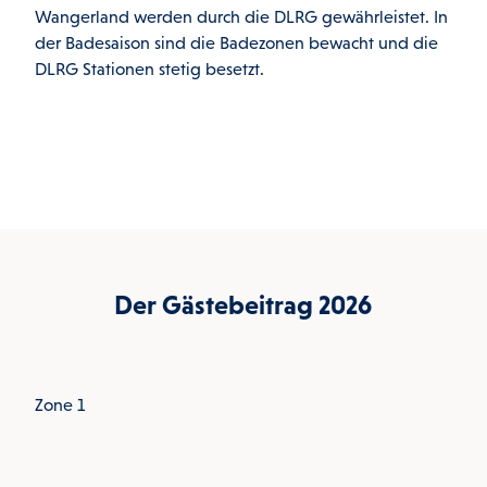
Wangerland werden durch die DLRG gewährleistet. In
bewi
der Badesaison sind die Badezonen bewacht und die
Gebä
DLRG Stationen stetig besetzt.
die 
sani
die 
Sees
Der Gästebeitrag 2026
Zone 1