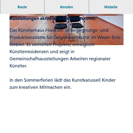
Route
Anrufen
Website
Das Künstlerhaus Hooksiel zeigt in seinen wechselnden
Ausstellungen aktuelle Gegenwartskunst.
© Martin Stöver
© Martin Stöver
Das Künstlerhaus Hooksiel ist Begegnungs- und
Produktionsstätte für Gegenwartskunst im Weser-Ems-
Gebiet. Es vermittelt Projekte, ermöglicht
© Martin Stöver
Künstlerresidenzen und zeigt in
Gemeinschaftsausstellungen Arbeiten regionaler
Künstler.
In den Sommerferien lädt das Kunstkarussell Kinder
zum kreativen Mitmachen ein.