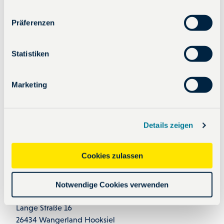
n
w
Präferenzen
In der Nähe
i
Auf der Karte anschauen
l
l
Statistiken
i
Veranstaltung
g
Marketing
u
n
Sehenswertes
g
Details zeigen
s
a
Touren
u
Cookies zulassen
s
w
Notwendige Cookies verwenden
a
Kontaktdaten
h
Lange Straße 16
l
26434
Wangerland Hooksiel