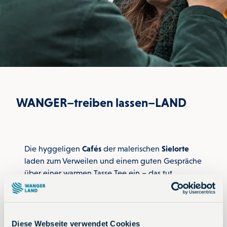
p
a
n
n
e
n
.
WANGER–treiben lassen–LAND
Die hyggeligen
Cafés
der malerischen
Sielorte
laden zum Verweilen und einem guten Gespräche
über einer warmen Tasse Tee ein – das tut
besonders an verregneten und stürmischen Tagen
gut.
Auf das
Rad schwingen
, durchatmen und einfach
Diese Webseite verwendet Cookies