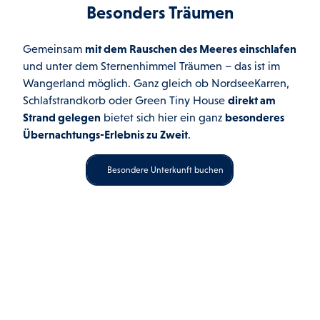
l
s
H
Besonders Träumen
R
t
m
o
e
r
b
o
s
a
b
Gemeinsam
mit dem Rauschen des Meeres einschlafen
t
m
n
y
a
und unter dem Sternenhimmel Träumen – das ist im
d
e
s
u
Wangerland möglich. Ganz gleich ob NordseeKarren,
k
.
n
r
ö
Schlafstrandkorb oder Green Tiny House
direkt am
a
t
r
n
Strand gelegen
bietet sich hier ein ganz
besonderes
b
e
t
Übernachtungs-Erlebnis zu Zweit
.
e
s
i
i
n
m
Besondere Unterkunft buchen
S
W
c
a
h
n
i
g
l
e
l
r
i
l
g
a
–
n
d
d
e
.
r