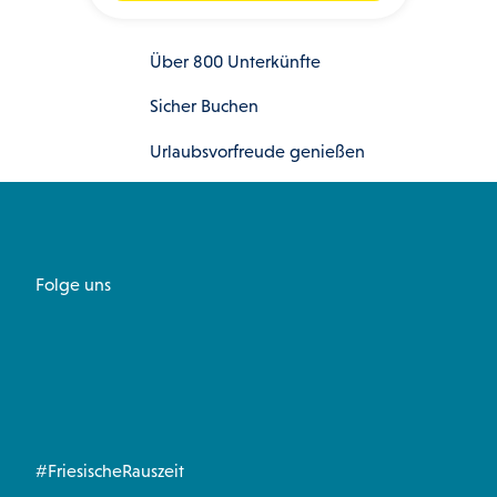
Über 800 Unterkünfte
Sicher Buchen
Urlaubsvorfreude genießen
Folge uns
I
F
W
P
Y
n
a
h
i
o
s
c
a
n
u
#FriesischeRauszeit
t
e
t
t
t