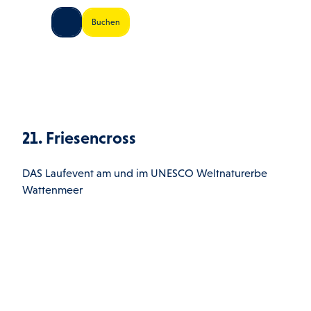
Z
© Tim Alex Fotografie
land Shop
Buchen
u
Shop
Suche
Menü
m
I
n
h
a
l
21. Friesencross
t
DAS Laufevent am und im UNESCO Weltnaturerbe
Wattenmeer