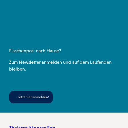
a
b
s
e
u
g
o
a
r
b
r
o
p
e
e
a
k
p
s
m
t
Flaschenpost nach Hause?
Zum Newsletter anmelden und auf dem Laufenden
bleiben.
Jetzt hier anmelden!
Thalasso Meeres Spa