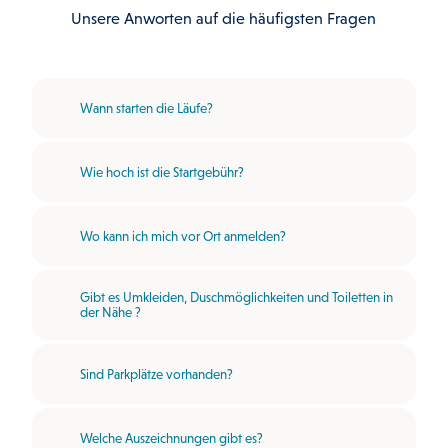
w
r
o
e
u
Unsere Anworten auf die häufigsten Fragen
a
n
F
r
b
t
r
m
b
i
e
e
v
s
o
e
n
n
Wann starten die Läufe?
r
c
e
r
c
o
h
s
t
Wie hoch ist die Startgebühr?
s
s
Wo kann ich mich vor Ort anmelden?
Gibt es Umkleiden, Duschmöglichkeiten und Toiletten in
der Nähe ?
Sind Parkplätze vorhanden?
Welche Auszeichnungen gibt es?