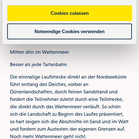
Friesencross-Trikots
im diesjährigen Design ergattern.
a
u
Cookies zulassen
Jetzt anmelden!
s
w
Notwendige Cookies verwenden
a
h
l
Mitten drin im Wattenmeer
Besser als jede Tartanbahn
Die einmalige Laufstrecke direkt an der Nordseeküste
führt entlang des Deiches, vorbei an
Dünenlandschaften, durch feinen Sandstrand und
fordert die Teilnehmer zuletzt durch eine Teilstrecke,
die direkt durch das Wattenmeer verläuft. So schön
sich die Landschaft zu Beginn des Laufes präsentiert,
so hart zeigen sich die Abschnitte im Sand und im Watt
und fordern zum Austesten der eigenen Grenzen auf.
Noch mehr Wattenmeer geht nicht.