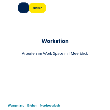
Z
land Shop
Buchen
u
Shop
Suche
Menü
m
I
n
h
a
Workation
l
t
Arbeiten im Work Space mit Meerblick
Wangerland
Erleben
Nordseeurlaub