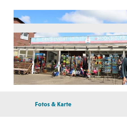
© Wangerland Touristik GmbH |
CC-BY-SA
Fotos & Karte