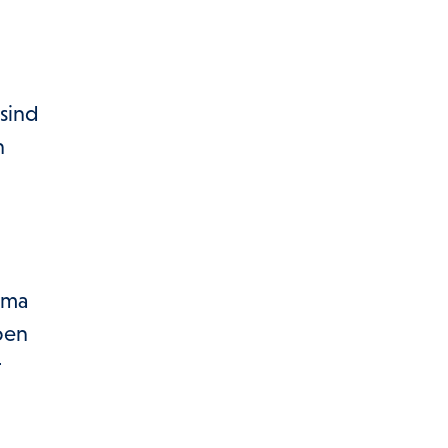
sind
n
rma
pen
r