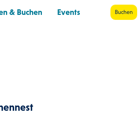
en & Buchen
Events
Buchen
Shop
Suche
chennest