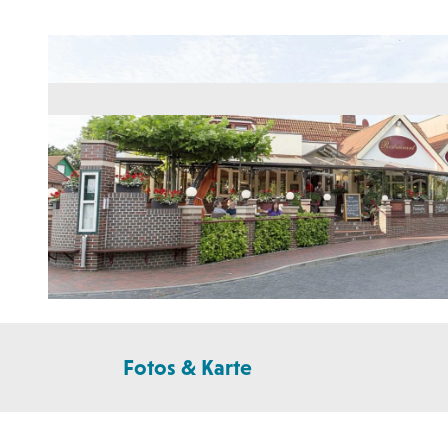
© Wangerland Touristik GmbH |
CC-BY-SA
Fotos & Karte