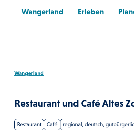
Z
nd Shop
Wangerland
Erleben
Plan
u
m
I
n
h
a
l
Wangerland
t
Restaurant und Café Altes Z
Restaurant
Café
regional, deutsch, gutbürgerli