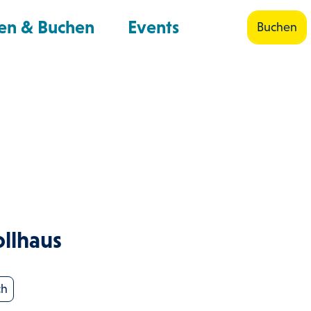
en & Buchen
Events
Buchen
Shop
Suche
ollhaus
ch