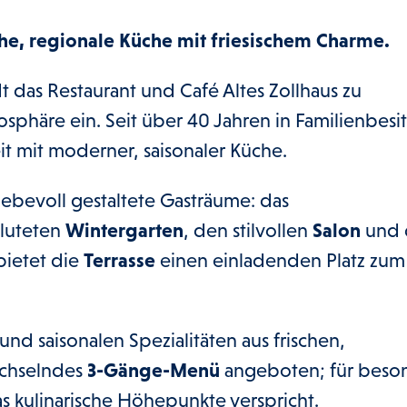
che, regionale Küche mit friesischem Charme.
 das Restaurant und Café Altes Zollhaus zu
phäre ein. Seit über 40 Jahren in Familienbesit
it mit moderner, saisonaler Küche.
liebevoll gestaltete Gasträume: das
fluteten
Wintergarten
, den stilvollen
Salon
und 
ietet die
Terrasse
einen einladenden Platz zum
nd saisonalen Spezialitäten aus frischen,
echselndes
3-Gänge-Menü
angeboten; für beso
as kulinarische Höhepunkte verspricht.