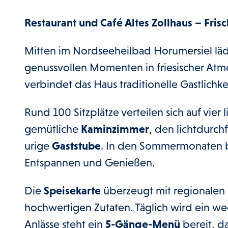
Restaurant und Café Altes Zollhaus – Fris
Mitten im Nordseeheilbad Horumersiel lädt
genussvollen Momenten in friesischer Atmos
verbindet das Haus traditionelle Gastlichke
Rund 100 Sitzplätze verteilen sich auf vier 
gemütliche
Kaminzimmer
, den lichtdurch
urige
Gaststube
. In den Sommermonaten b
Entspannen und Genießen.
Die
Speisekarte
überzeugt mit regionalen u
hochwertigen Zutaten. Täglich wird ein w
Anlässe steht ein
5-Gänge-Menü
bereit, d