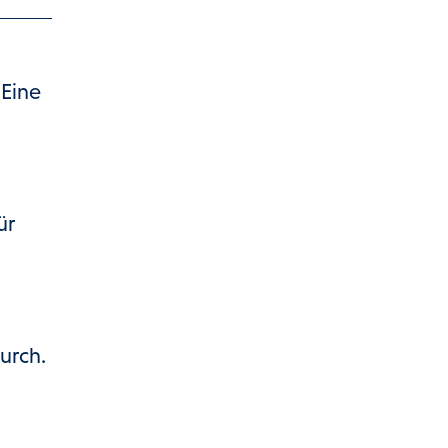
 Eine
ür
urch.