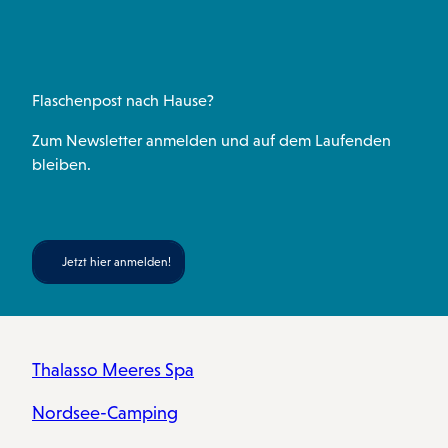
a
k
p
s
m
t
Flaschenpost nach Hause?
Zum Newsletter anmelden und auf dem Laufenden
bleiben.
Jetzt hier anmelden!
Thalasso Meeres Spa
Nordsee-Camping