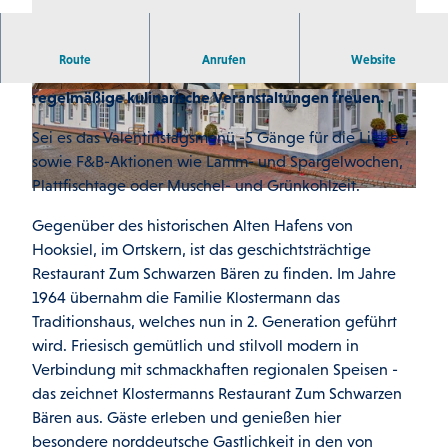
Route
Anrufen
Website
Im Restaurant Zum Schwarzen Bären kann man sich auf
regelmäßige kulinarische Veranstaltungen freuen.
© Martin Stöver
© Martin Stöver
Sei es das Valentinstagsmenü -5 Gänge für die Liebe-,
sowie F&B-Aktionen wie Lamm- und Spargelwochen,
Plattfischtage oder Muschel- und Grünkohlzeit.
© Martin Stöver |
CC-BY-SA
Gegenüber des historischen Alten Hafens von
Hooksiel, im Ortskern, ist das geschichtsträchtige
Restaurant Zum Schwarzen Bären zu finden. Im Jahre
1964 übernahm die Familie Klostermann das
Traditionshaus, welches nun in 2. Generation geführt
wird. Friesisch gemütlich und stilvoll modern in
Verbindung mit schmackhaften regionalen Speisen -
das zeichnet Klostermanns Restaurant Zum Schwarzen
Bären aus. Gäste erleben und genießen hier
besondere norddeutsche Gastlichkeit in den von