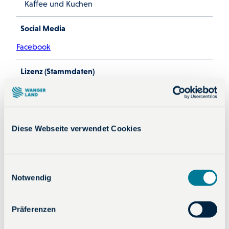
Kaffee und Kuchen
Social Media
Facebook
Lizenz (Stammdaten)
Diese Webseite verwendet Cookies
In der Nähe
E
Auf der Karte anschauen
Notwendig
i
n
w
Präferenzen
Veranstaltung
i
l