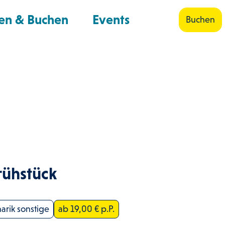
en & Buchen
Events
Buchen
Shop
Suche
rühstück
narik sonstige
ab 19,00 € p.P.