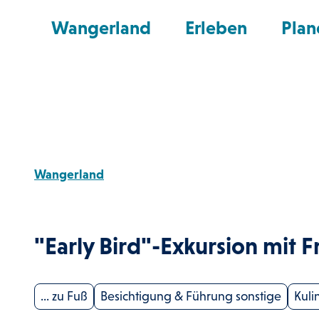
Z
nd Shop
Wangerland
Erleben
Plan
u
m
I
n
h
a
l
Wangerland
t
"Early Bird"-Exkursion mit F
... zu Fuß
Besichtigung & Führung sonstige
Kuli