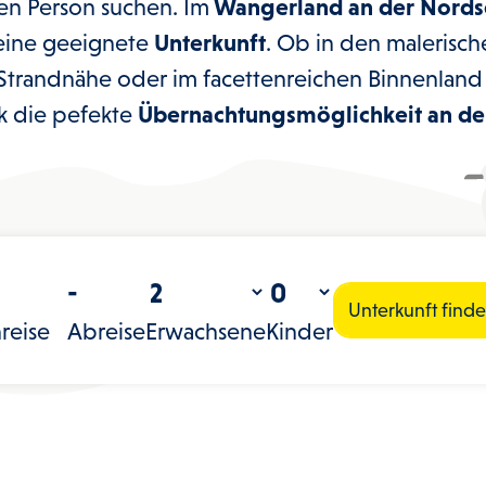
ten Person suchen. Im
Wangerland an der Nords
 eine geeignete
Unterkunft
. Ob in den malerisch
 Strandnähe oder im facettenreichen Binnenland h
 die pefekte
Übernachtungsmöglichkeit an de
-
-
Unterkunft find
reise
Abreise
Erwachsene
Kinder