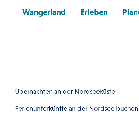
Z
© Martin Stöver
nd Shop
Wangerland
Erleben
Plan
u
m
I
n
h
a
l
t
Übernach­ten an der Nordsee­küste
Ferienunterkünfte an der Nordsee buche