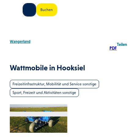
Z
land Shop
Buchen
u
Shop
Suche
Menü
m
I
n
h
Wangerland
Teilen
a
PDF
l
t
Wattmobile in Hooksiel
Freizeitinfrastruktur, Mobilität und Service sonstige
Sport, Freizeit und Aktivitäten sonstige
© Wangerland Touristik GmbH |
CC-BY-SA