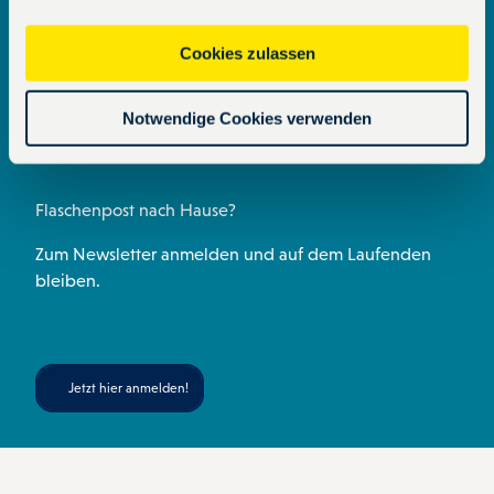
a
a
b
s
e
u
u
g
o
a
r
b
Cookies zulassen
s
r
o
p
e
e
w
a
k
p
s
Notwendige Cookies verwenden
a
m
t
h
l
Flaschenpost nach Hause?
Zum Newsletter anmelden und auf dem Laufenden
bleiben.
Jetzt hier anmelden!