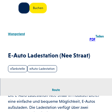
Z
land Shop
Buchen
u
Shop
Suche
Menü
m
I
n
h
Wangerland
Teilen
a
PDF
l
t
E-Auto Ladestation (Nee Straat)
eTankstelle
eAuto-Ladestation
Die Ladesäule verfügt über zwei Ladepunkte.
Route
Die E-Auto Ladestation Nee Straat in Hooksiel bietet
eine einfache und bequeme Möglichkeit, E-Autos
aufzuladen. Die Ladestation verfügt über zwei