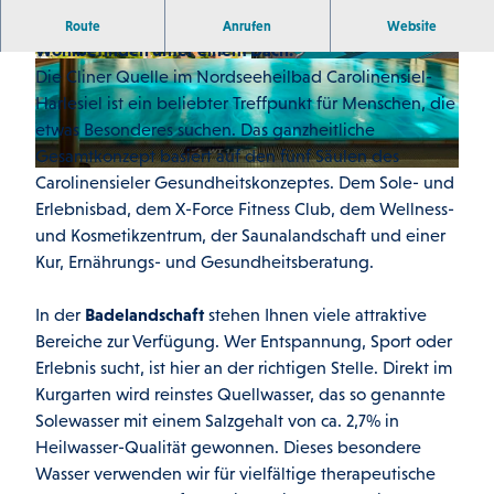
Die Cliner Quelle bietet Bewegung, Gesundheit und
Route
Anrufen
Website
Wohlbefinden unter einem Dach.
© professional-aerial-maritime-pho
©
CC-BY-SA
Die Cliner Quelle im Nordseeheilbad Carolinensiel-
Harlesiel ist ein beliebter Treffpunkt für Menschen, die
etwas Besonderes suchen. Das ganzheitliche
Gesamtkonzept basiert auf den fünf Säulen des
Carolinensieler Gesundheitskonzeptes. Dem Sole- und
© Ulrich Hoppe |
CC-BY-SA
Erlebnisbad, dem X-Force Fitness Club, dem Wellness-
und Kosmetikzentrum, der Saunalandschaft und einer
Kur, Ernährungs- und Gesundheitsberatung.
In der
Badelandschaft
stehen Ihnen viele attraktive
Bereiche zur Verfügung. Wer Entspannung, Sport oder
Erlebnis sucht, ist hier an der richtigen Stelle. Direkt im
Kurgarten wird reinstes Quellwasser, das so genannte
Solewasser mit einem Salzgehalt von ca. 2,7% in
Heilwasser-Qualität gewonnen. Dieses besondere
Wasser verwenden wir für vielfältige therapeutische