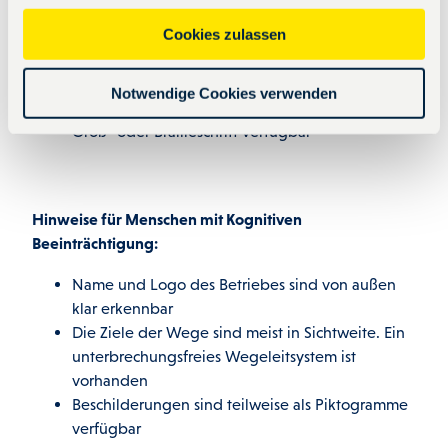
vorhanden
u
Cookies zulassen
Informationen sind in gut lesbarer Schrift
s
vorhanden. Es besteht zwischen Beschilderung
w
und Hintergrund kein guter visueller Kontrast
Notwendige Cookies verwenden
a
Im Bistro im Saunabereich ist keine Speisekarte in
h
Groß- oder Brailleschrift verfügbar
l
Hinweise für Menschen mit Kognitiven
Beeinträchtigung:
Name und Logo des Betriebes sind von außen
klar erkennbar
Die Ziele der Wege sind meist in Sichtweite. Ein
unterbrechungsfreies Wegeleitsystem ist
vorhanden
Beschilderungen sind teilweise als Piktogramme
verfügbar