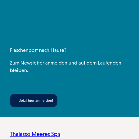
g
o
a
r
b
r
o
p
e
e
a
k
p
s
m
t
Flaschenpost nach Hause?
Zum Newsletter anmelden und auf dem Laufenden
bleiben.
Jetzt hier anmelden!
Thalasso Meeres Spa