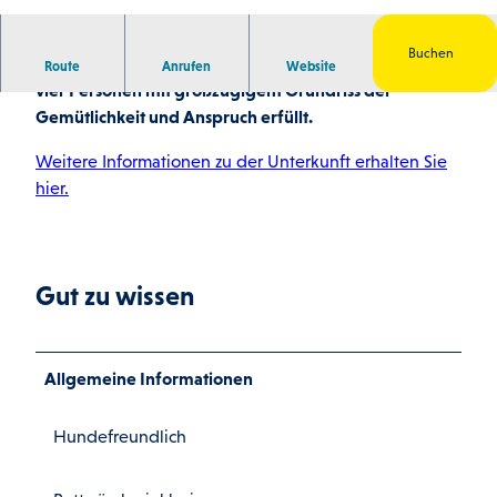
© Kirsten Schwenzer |
CC-BY-SA
Buchen
Hier erwarten Sie zwei moderne Einheiten für bis zu
Route
Anrufen
Website
vier Personen mit großzügigem Grundriss der
Gemütlichkeit und Anspruch erfüllt.
Weitere Informationen zu der Unterkunft erhalten Sie
hier.
Gut zu wissen
Allgemeine Informationen
Hundefreundlich