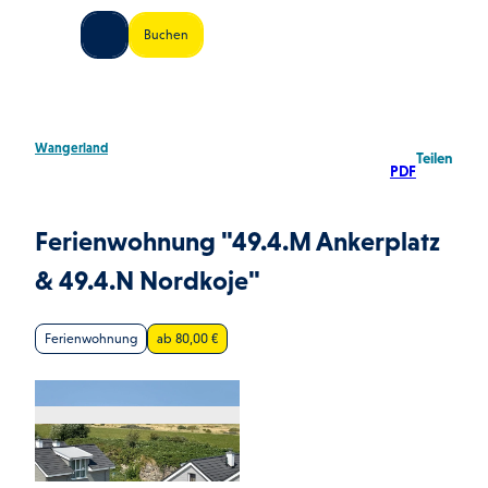
Z
land Shop
Buchen
u
Shop
Suche
Menü
m
I
n
h
Wangerland
Teilen
a
PDF
l
t
Ferienwohnung "49.4.M Ankerplatz
& 49.4.N Nordkoje"
Ferienwohnung
ab 80,00 €