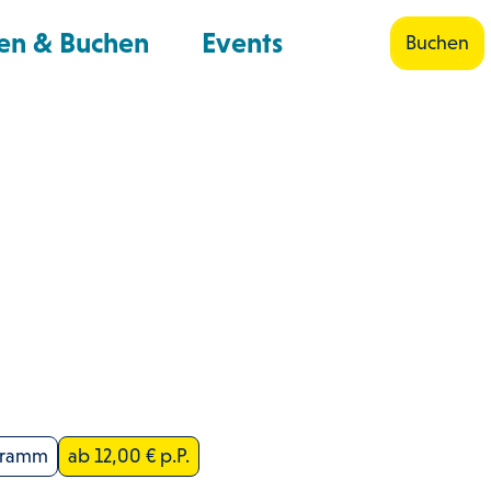
en & Buchen
Events
Buchen
Shop
Suche
gramm
ab 12,00 € p.P.