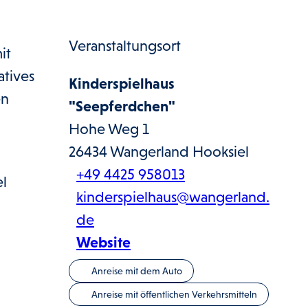
Veranstaltungsort
it
atives
Kinderspielhaus
en
"Seepferdchen"
Hohe Weg 1
26434
Wangerland Hooksiel
+49 4425 958013
el
kinderspielhaus@wangerland.
de
Website
Anreise mit dem Auto
Anreise mit öffentlichen Verkehrsmitteln