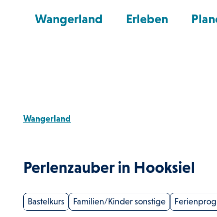
Z
nd Shop
Wangerland
Erleben
Plan
u
m
I
n
h
a
l
Wangerland
t
Perlenzauber in Hooksiel
Bastelkurs
Familien/Kinder sonstige
Ferienpro