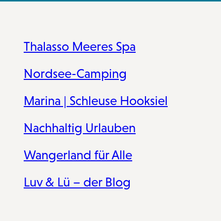
a
k
p
s
m
t
Thalasso Meeres Spa
Nordsee-Camping
Marina | Schleuse Hooksiel
Nachhaltig Urlauben
Wangerland für Alle
Luv & Lü – der Blog