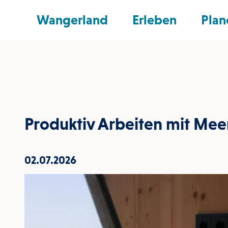
Z
nd Shop
Wangerland
Erleben
Plan
u
m
I
n
h
a
Produktiv Arbeiten mit Mee
l
t
02.07.2026