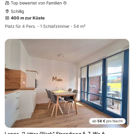
Top bewertet von Familien
Schillig
400 m zur Küste
Platz für 4 Pers.
1 Schlafzimmer
54 m²
ab
58 €
pro Nacht
Lange, "Lüttes Glück" Strandweg 5-7, Wo 6