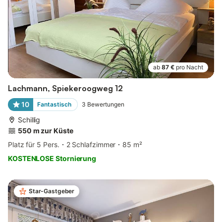
ab
87 €
pro Nacht
Lachmann, Spiekeroogweg 12
10
Fantastisch
3
Bewertungen
Schillig
550 m zur Küste
Platz für 5 Pers.
2 Schlafzimmer
85 m²
KOSTENLOSE Stornierung
Star-Gastgeber