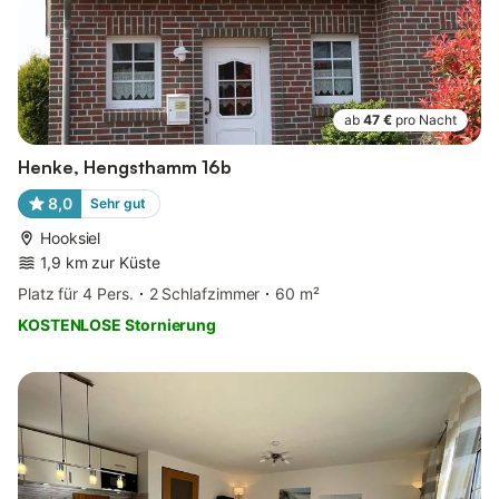
ab
47 €
pro Nacht
Henke, Hengsthamm 16b
8,0
Sehr gut
Hooksiel
1,9 km zur Küste
Platz für 4 Pers.
2 Schlafzimmer
60 m²
KOSTENLOSE Stornierung