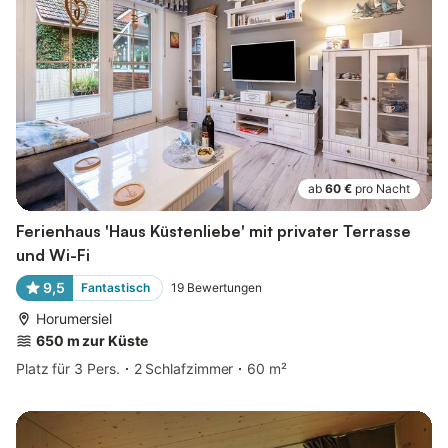
ab
60 €
pro Nacht
Ferienhaus 'Haus Küstenliebe' mit privater Terrasse
und Wi-Fi
9,5
Fantastisch
19
Bewertungen
Horumersiel
650 m zur Küste
Platz für 3 Pers.
2 Schlafzimmer
60 m²