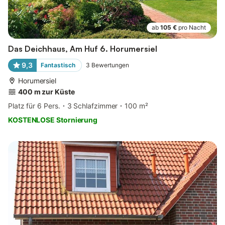
ab
105 €
pro Nacht
Das Deichhaus, Am Huf 6. Horumersiel
9,3
Fantastisch
3
Bewertungen
Horumersiel
400 m zur Küste
Platz für 6 Pers.
3 Schlafzimmer
100 m²
KOSTENLOSE Stornierung