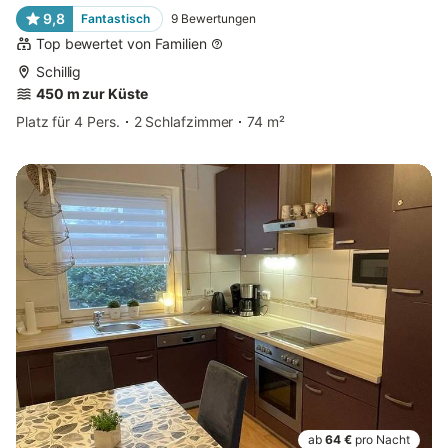
9,8
Fantastisch
9
Bewertungen
Top bewertet von Familien
Schillig
450 m zur Küste
Platz für 4 Pers.
2 Schlafzimmer
74 m²
ab
64 €
pro Nacht