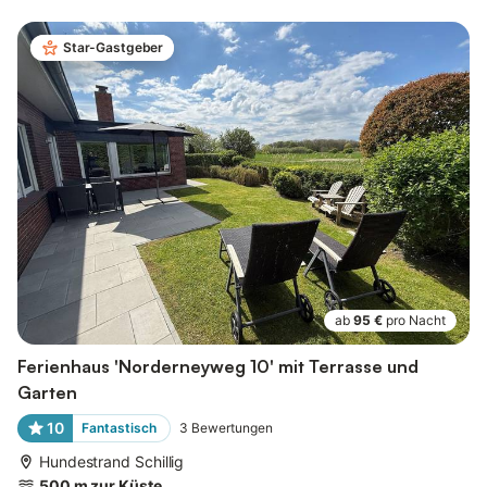
Star-Gastgeber
ab
95 €
pro Nacht
Ferienhaus 'Norderneyweg 10' mit Terrasse und
Garten
10
Fantastisch
3
Bewertungen
Hundestrand Schillig
500 m zur Küste