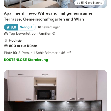
ab
51 €
pro Nacht
Apartment 'Fewo Wittesand' mit gemeinsamer
Terrasse, Gemeinschaftsgarten und Wlan
8,8
Sehr gut
16
Bewertungen
Top bewertet von Familien
Hooksiel
800 m zur Küste
Platz für 3 Pers.
1 Schlafzimmer
46 m²
KOSTENLOSE Stornierung