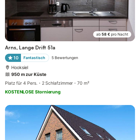
ab
58 €
pro Nacht
Arns, Lange Drift 51a
10
Fantastisch
5
Bewertungen
Hooksiel
950 m zur Küste
Platz für 4 Pers.
2 Schlafzimmer
70 m²
KOSTENLOSE Stornierung