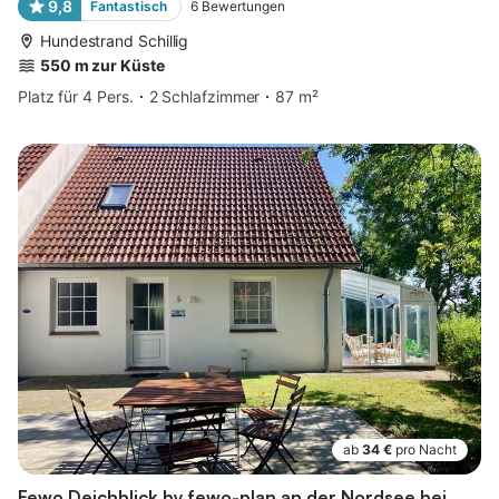
9,8
Fantastisch
6
Bewertungen
Hundestrand Schillig
550 m zur Küste
Platz für 4 Pers.
2 Schlafzimmer
87 m²
ab
34 €
pro Nacht
Fewo Deichblick by fewo-plan an der Nordsee bei