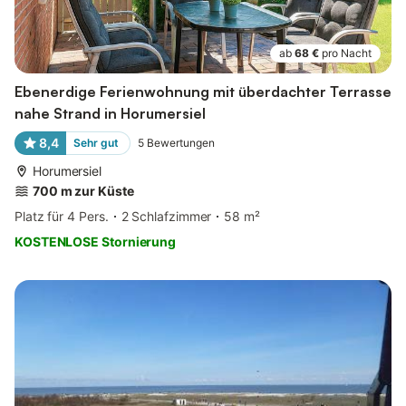
ab
68 €
pro Nacht
Ebenerdige Ferienwohnung mit überdachter Terrasse
nahe Strand in Horumersiel
8,4
Sehr gut
5
Bewertungen
Horumersiel
700 m zur Küste
Platz für 4 Pers.
2 Schlafzimmer
58 m²
KOSTENLOSE Stornierung