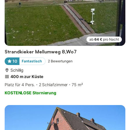
ab
64 €
pro Nacht
Strandkieker Mellumweg 8,Wo7
10
Fantastisch
2
Bewertungen
Schillig
400 m zur Küste
Platz für 4 Pers.
2 Schlafzimmer
75 m²
KOSTENLOSE Stornierung